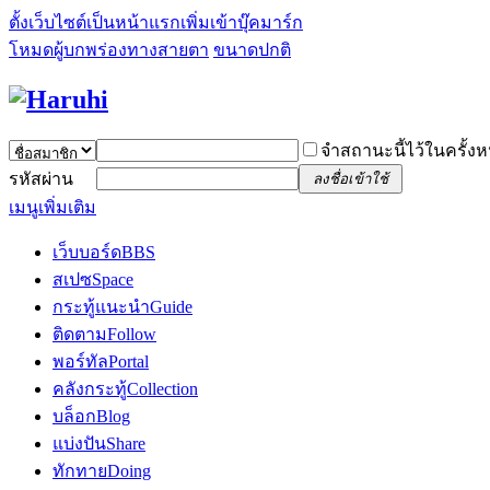
ตั้งเว็บไซต์เป็นหน้าแรก
เพิ่มเข้าบุ๊คมาร์ก
โหมดผู้บกพร่องทางสายตา
ขนาดปกติ
จำสถานะนี้ไว้ในครั้งห
รหัสผ่าน
ลงชื่อเข้าใช้
เมนูเพิ่มเติม
เว็บบอร์ด
BBS
สเปซ
Space
กระทู้แนะนำ
Guide
ติดตาม
Follow
พอร์ทัล
Portal
คลังกระทู้
Collection
บล็อก
Blog
แบ่งปัน
Share
ทักทาย
Doing