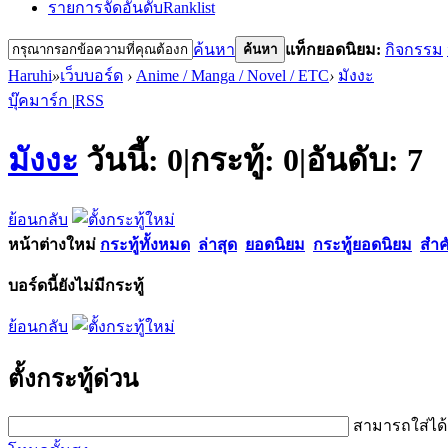
รายการจัดอันดับ
Ranklist
ค้นหา
แท็กยอดนิยม:
กิจกรรม
ค้นหา
Haruhi
»
เว็บบอร์ด
›
Anime / Manga / Novel / ETC
›
มังงะ
บุ๊คมาร์ก
|
RSS
มังงะ
วันนี้:
0
|
กระทู้:
0
|
อันดับ:
7
ย้อนกลับ
หน้าต่างใหม่
กระทู้ทั้งหมด
ล่าสุด
ยอดนิยม
กระทู้ยอดนิยม
สำค
บอร์ดนี้ยังไม่มีกระทู้
ย้อนกลับ
ตั้งกระทู้ด่วน
สามารถใส่ได